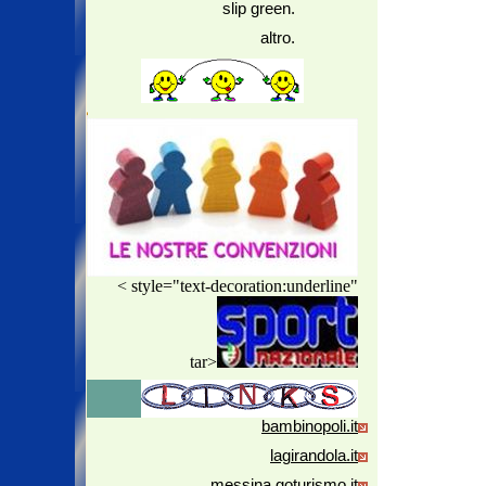
slip green.
altro.
< style="text-decoration:underline"
tar>
bambinopoli.it
lagirandola.it
messina.goturismo.it